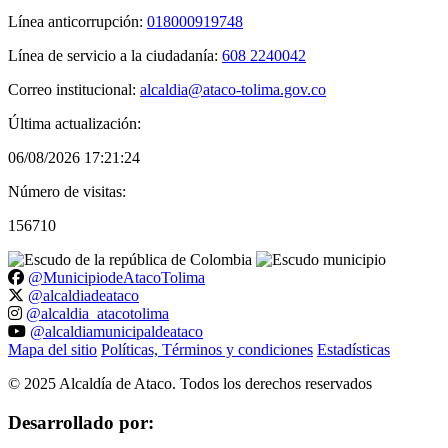
Línea anticorrupción:
018000919748
Línea de servicio a la ciudadanía:
608 2240042
Correo institucional:
alcaldia@ataco-tolima.gov.co
Última actualización:
06/08/2026 17:21:24
Número de visitas:
156710
@MunicipiodeAtacoTolima
@alcaldiadeataco
@alcaldia_atacotolima
@alcaldiamunicipaldeataco
Mapa del sitio
Políticas, Términos y condiciones
Estadísticas
©
2025
Alcaldía de Ataco. Todos los derechos reservados
Desarrollado por: