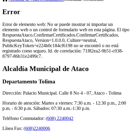
Error
Error de elemento web:
No se puede mostrar ni importar un
elemento web o un control de formulario web en esta página. El tipo
RespuestaAtaco.ConfirmarCertificados.ConfirmarCertificados,
RespuestaAtaco, Version=1.0.0.0, Culture=neutral,
PublicKeyToken=e224b0c184cf6198 no se encontró o no está
registrado como seguro. Id. de correlación: 71f82ea2-9b51-c038-
8797-86b31e2499c7.
Alcaldía Municipal de Ataco
Departamento Tolima
Dirección: Palacio Municipal. Calle 8 No 4 - 07, Ataco - Tolima
Horario de atención: Martes a viernes: 7:30 a.m. - 12:30 p.m., 2:00
p.m. - 6:30 p.m. Sábados: 07:30 a.m.-1:30 p.m.
Teléfono Conmutador:
(608) 2240042
Línea Fax:
(608)2240006