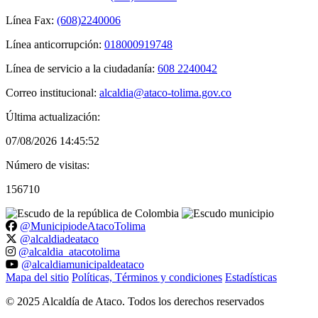
Línea Fax:
(608)2240006
Línea anticorrupción:
018000919748
Línea de servicio a la ciudadanía:
608 2240042
Correo institucional:
alcaldia@ataco-tolima.gov.co
Última actualización:
07/08/2026 14:45:52
Número de visitas:
156710
@MunicipiodeAtacoTolima
@alcaldiadeataco
@alcaldia_atacotolima
@alcaldiamunicipaldeataco
Mapa del sitio
Políticas, Términos y condiciones
Estadísticas
©
2025
Alcaldía de Ataco. Todos los derechos reservados