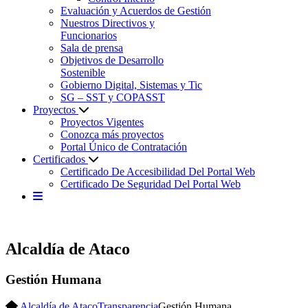
Evaluación y Acuerdos de Gestión
Nuestros Directivos y
Funcionarios
Sala de prensa
Objetivos de Desarrollo
Sostenible
Gobierno Digital, Sistemas y Tic
SG – SST y COPASST
Proyectos
Proyectos Vigentes
Conozca más proyectos
Portal Único de Contratación
Certificados
Certificado De Accesibilidad Del Portal Web
Certificado De Seguridad Del Portal Web
Alcaldía de Ataco
Gestión Humana
Alcaldía de Ataco
Transparencia
Gestión Humana